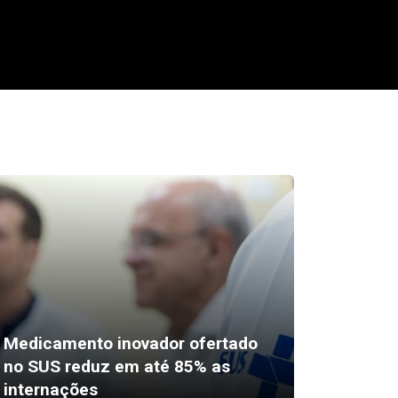
Medicamento inovador ofertado
Tadalafi
no SUS reduz em até 85% as
Remédio
internações
podem 