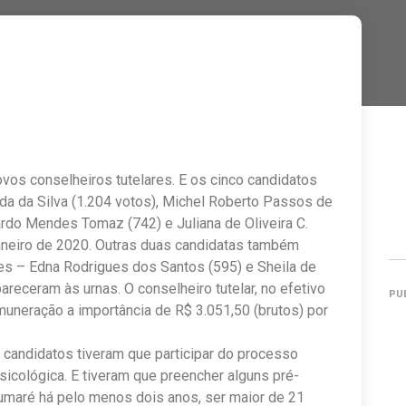
vos conselheiros tutelares. E os cinco candidatos
ida da Silva (1.204 votos), Michel Roberto Passos de
cardo Mendes Tomaz (742) e Juliana de Oliveira C.
aneiro de 2020. Outras duas candidatas também
es – Edna Rodrigues dos Santos (595) e Sheila de
areceram às urnas. O conselheiro tutelar, no efetivo
PU
muneração a importância de R$ 3.051,50 (brutos) por
 candidatos tiveram que participar do processo
sicológica. E tiveram que preencher alguns pré-
Sumaré há pelo menos dois anos, ser maior de 21