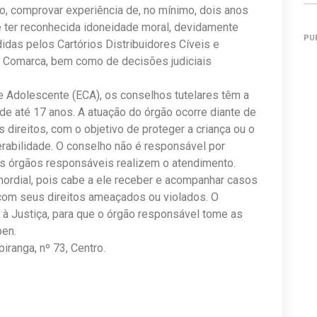
o, comprovar experiência de, no mínimo, dois anos
e ter reconhecida idoneidade moral, devidamente
PU
das pelos Cartórios Distribuidores Cíveis e
a Comarca, bem como de decisões judiciais
e Adolescente (ECA), os conselhos tutelares têm a
 de até 17 anos. A atuação do órgão ocorre diante de
direitos, com o objetivo de proteger a criança ou o
rabilidade. O conselho não é responsável por
 os órgãos responsáveis realizem o atendimento.
ordial, pois cabe a ele receber e acompanhar casos
com seus direitos ameaçados ou violados. O
er à Justiça, para que o órgão responsável tome as
ben.
iranga, nº 73, Centro.