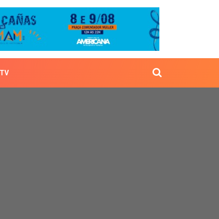
TV
sé