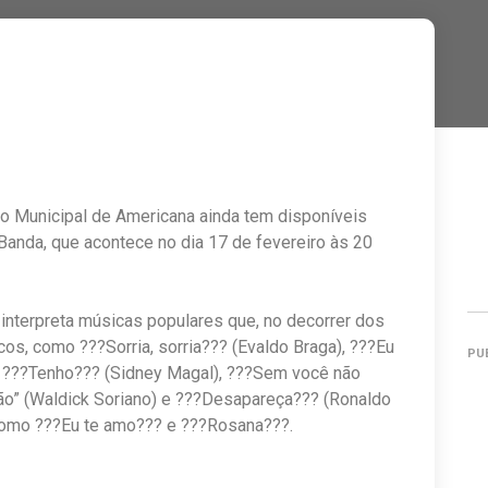
atro Municipal de Americana ainda tem disponíveis
anda, que acontece no dia 17 de fevereiro às 20
nterpreta músicas populares que, no decorrer dos
os, como ???Sorria, sorria??? (Evaldo Braga), ???Eu
PU
), ???Tenho??? (Sidney Magal), ???Sem você não
 não” (Waldick Soriano) e ???Desapareça??? (Ronaldo
 como ???Eu te amo??? e ???Rosana???.