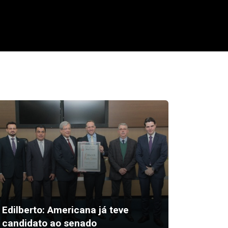
Zezé vi
anunci
Edilberto: Americana já teve
implant
candidato ao senado
zero