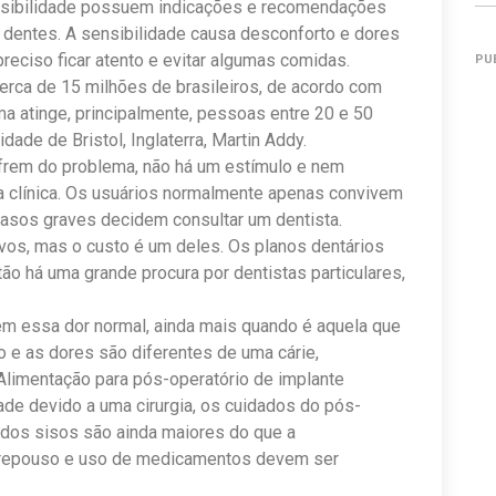
ensibilidade possuem indicações e recomendações
 dentes. A sensibilidade causa desconforto e dores
reciso ficar atento e evitar algumas comidas.
PU
cerca de 15 milhões de brasileiros, de acordo com
a atinge, principalmente, pessoas entre 20 e 50
dade de Bristol, Inglaterra, Martin Addy.
frem do problema, não há um estímulo e nem
a clínica. Os usuários normalmente apenas convivem
casos graves decidem consultar um dentista.
vos, mas o custo é um deles. Os planos dentários
o há uma grande procura por dentistas particulares,
m essa dor normal, ainda mais quando é aquela que
to e as dores são diferentes de uma cárie,
Alimentação para pós-operatório de implante
ade devido a uma cirurgia, os cuidados do pós-
a dos sisos são ainda maiores do que a
, repouso e uso de medicamentos devem ser