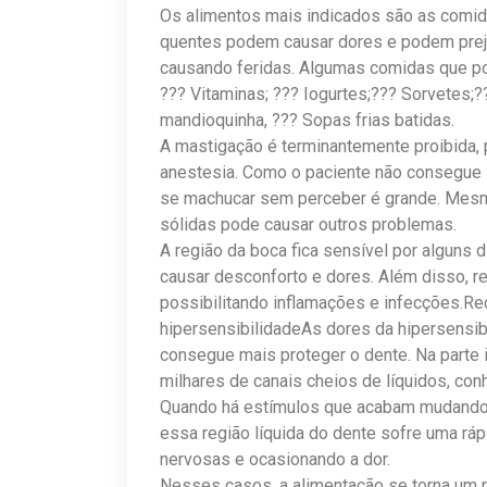
Os alimentos mais indicados são as comida
quentes podem causar dores e podem prejud
causando feridas. Algumas comidas que p
??? Vitaminas; ??? Iogurtes;??? Sorvetes;?
mandioquinha, ??? Sopas frias batidas.
A mastigação é terminantemente proibida, p
anestesia. Como o paciente não consegue 
se machucar sem perceber é grande. Mesm
sólidas pode causar outros problemas.
A região da boca fica sensível por alguns
causar desconforto e dores. Além disso, r
possibilitando inflamações e infecções.R
hipersensibilidadeAs dores da hipersensi
consegue mais proteger o dente. Na parte 
milhares de canais cheios de líquidos, con
Quando há estímulos que acabam mudando a
essa região líquida do dente sofre uma r
nervosas e ocasionando a dor.
Nesses casos, a alimentação se torna um p