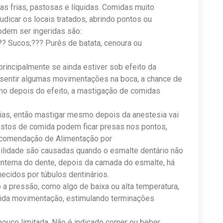
s frias, pastosas e líquidas. Comidas muito
icar os locais tratados, abrindo pontos ou
odem ser ingeridas são:
?? Sucos;??? Purês de batata, cenoura ou
rincipalmente se ainda estiver sob efeito da
sentir algumas movimentações na boca, a chance de
o depois do efeito, a mastigação de comidas
 dias, então mastigar mesmo depois da anestesia vai
estos de comida podem ficar presas nos pontos,
ecomendação de Alimentação por
bilidade são causadas quando o esmalte dentário não
interna do dente, depois da camada do esmalte, há
hecidos por túbulos dentinários.
 pressão, como algo de baixa ou alta temperatura,
ápida movimentação, estimulando terminações
ouco limitada. Não é indicado comer ou beber