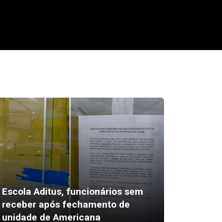
Escola Aditus, funcionários sem
Bateu 
receber após fechamento de
voltou 
unidade de Americana
a PM a