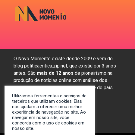
O Novo Momento existe desde 2009 e vem do
blog politicacritica.zip.net, que existiu por 3 anos
antes. São
mais de 12 anos
de pioneirismo na
produção de notícias online com análise dos
assuntos mais importantes da região e do país.
Utilizamos ferramentas e serviços de
terceiros que utilizam cookies. Elas
nos ajudam a oferecer uma melhor
Sobre nós
experiência de navegação no site. Ao
Anunciar
navegar em nosso site, você
concorda com o uso de cookies em
Contato
nosso site.