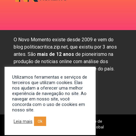
O Novo Momento existe desde 2009 e vem do
blog politicacritica.zip.net, que existiu por 3 anos
antes. São
mais de 12 anos
de pioneirismo na
produção de notícias online com análise dos
assuntos mais importantes da região e do país.
Utilizamos ferramentas e serviços de
terceiros que utilizam cookies. Elas
nos ajudam a oferecer uma melhor
Sobre nós
experiência de navegação no site. Ao
Anunciar
navegar em nosso site, você
concorda com o uso de cookies em
Contato
nosso site.
Leia mais
© 2009-2024. Portal Novo Momento de
Ok
Notícias. Desenvolvido por: Spivit Global
Technologies