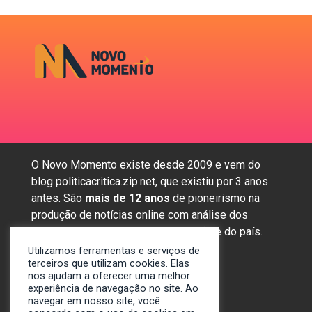
O Novo Momento existe desde 2009 e vem do
blog politicacritica.zip.net, que existiu por 3 anos
antes. São
mais de 12 anos
de pioneirismo na
produção de notícias online com análise dos
assuntos mais importantes da região e do país.
Utilizamos ferramentas e serviços de
terceiros que utilizam cookies. Elas
nos ajudam a oferecer uma melhor
Sobre nós
experiência de navegação no site. Ao
Anunciar
navegar em nosso site, você