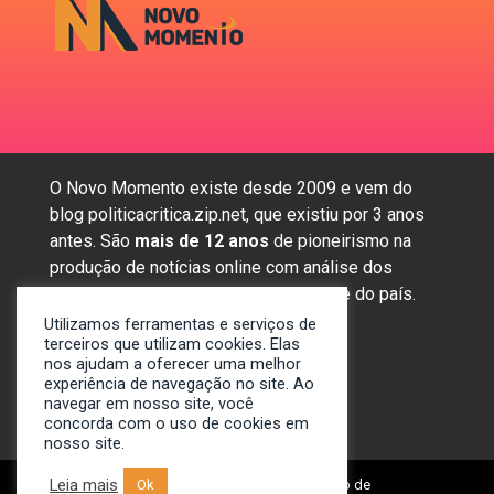
O Novo Momento existe desde 2009 e vem do
blog politicacritica.zip.net, que existiu por 3 anos
antes. São
mais de 12 anos
de pioneirismo na
produção de notícias online com análise dos
assuntos mais importantes da região e do país.
Utilizamos ferramentas e serviços de
terceiros que utilizam cookies. Elas
nos ajudam a oferecer uma melhor
Sobre nós
experiência de navegação no site. Ao
Anunciar
navegar em nosso site, você
concorda com o uso de cookies em
Contato
nosso site.
Leia mais
© 2009-2024. Portal Novo Momento de
Ok