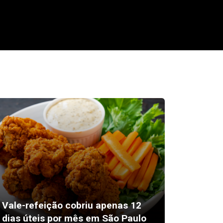
Confir
Vale-refeição cobriu apenas 12
agosto 
dias úteis por mês em São Paulo
Santa 