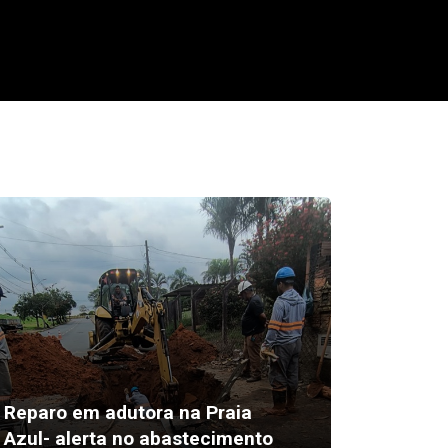
Reparo em adutora na Praia
Dia dos 
Azul- alerta no abastecimento
constro