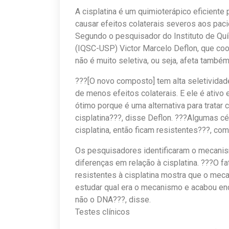
A cisplatina é um quimioterápico eficiente
causar efeitos colaterais severos aos paci
Segundo o pesquisador do Instituto de Qu
(IQSC-USP) Victor Marcelo Deflon, que co
não é muito seletiva, ou seja, afeta també
???[O novo composto] tem alta seletividade
de menos efeitos colaterais. E ele é ativo 
ótimo porque é uma alternativa para tratar
cisplatina???, disse Deflon. ???Algumas c
cisplatina, então ficam resistentes???, co
Os pesquisadores identificaram o mecani
diferenças em relação à cisplatina. ???O f
resistentes à cisplatina mostra que o meca
estudar qual era o mecanismo e acabou enc
não o DNA???, disse.
Testes clínicos