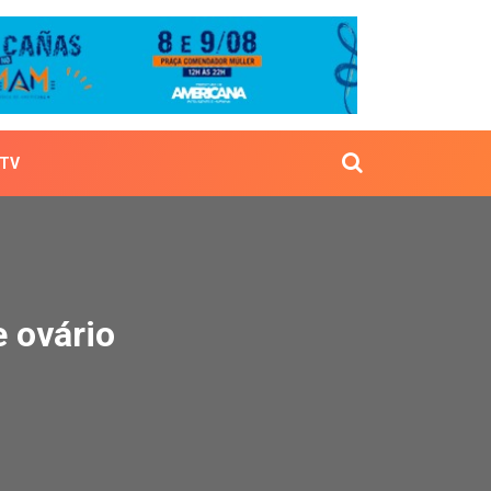
TV
er de ovário
e ovário