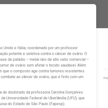
o Unido e Itália, coordenado por um professor
ção potente e seletiva contra o câncer de ovário. O
se de paládio – metal raro de alto valor comercial –
tumor de ovário sem afetar o tecido saudável. Além
am que o composto age contra tumores resistentes
o combate ao câncer de ovário, que é feito com um
PU
sa de doutorado da professora Carolina Gonçalves
ca da Universidade Federal de Uberlândia (UFU), que
isa do Estado de São Paulo (Fapesp).