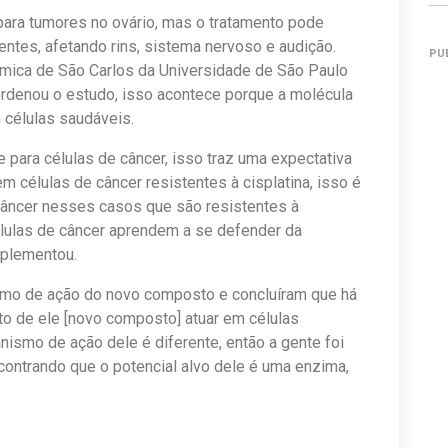
 para tumores no ovário, mas o tratamento pode
entes, afetando rins, sistema nervoso e audição.
PU
ímica de São Carlos da Universidade de São Paulo
ordenou o estudo, isso acontece porque a molécula
m células saudáveis.
 para células de câncer, isso traz uma expectativa
em células de câncer resistentes à cisplatina, isso é
 câncer nesses casos que são resistentes à
élulas de câncer aprendem a se defender da
mplementou.
smo de ação do novo composto e concluíram que há
ato de ele [novo composto] atuar em células
nismo de ação dele é diferente, então a gente foi
ontrando que o potencial alvo dele é uma enzima,