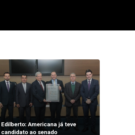
Zezé vi
anunci
Edilberto: Americana já teve
implant
candidato ao senado
zero