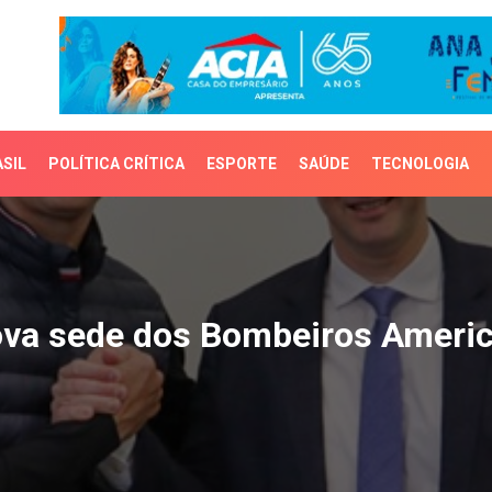
SIL
POLÍTICA CRÍTICA
ESPORTE
SAÚDE
TECNOLOGIA
a sede dos Bombeiros A
ova sede dos Bombeiros Ameri