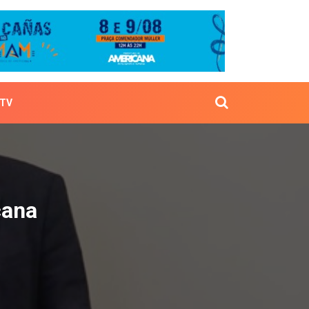
TV
mericana
cana