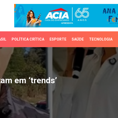
SIL
POLÍTICA CRÍTICA
ESPORTE
SAÚDE
TECNOLOGIA
m em ‘trends’
tam em ‘trends’