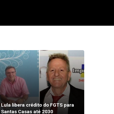
Ladrão
Lula libera crédito do FGTS para
loja pr
Santas Casas até 2030
America