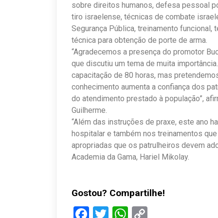
sobre direitos humanos, defesa pessoal pol
tiro israelense, técnicas de combate israe
Segurança Pública, treinamento funcional, t
técnica para obtenção de porte de arma.
“Agradecemos a presença do promotor Buona
que discutiu um tema de muita importânci
capacitação de 80 horas, mas pretendemos
conhecimento aumenta a confiança dos pat
do atendimento prestado à população”, af
Guilherme.
“Além das instruções de praxe, este ano h
hospitalar e também nos treinamentos que
apropriadas que os patrulheiros devem adot
Academia da Gama, Hariel Mikolay.
Gostou? Compartilhe!
Facebook
Twitter
WhatsApp
Copy