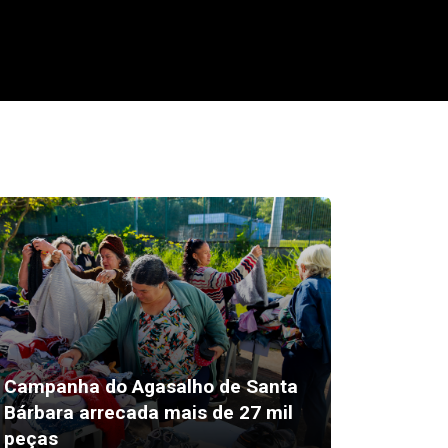
Campanha do Agasalho de Santa
Prefeit
Bárbara arrecada mais de 27 mil
agente 
peças
do carr