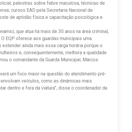
icial, palestras sobre febre maculosa, técnicas de
lense, cursos EAD pela Secretaria Nacional de
este de aptidão física e capacitação psicológica e
mici, que atua há mais de 30 anos na área criminal,
a. O EQP oferece aos guardas municipais uma
 estender ainda mais essa carga horária porque o
rulheiros e, consequentemente, melhora a qualidade
irmou o comandante da Guarda Municipal, Marcos
averá um foco maior na questão do atendimento pré-
 envolvam veículos, como as dinâmicas mais
ar dentro e fora da viatura”, disse o coordenador da