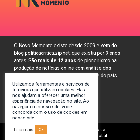
O Novo Momento existe desde 2009 e vem do
blog politicacritica.zip.net, que existiu por 3 anos
antes. São
mais de 12 anos
de pioneirismo na
produção de notícias online com análise dos
assuntos mais importantes da região e do país.
Utilizamos ferramentas e serviços de
terceiros que utilizam cookies. Elas
nos ajudam a oferecer uma melhor
Sobre nós
experiência de navegação no site. Ao
Anunciar
navegar em nosso site, você
concorda com o uso de cookies em
Contato
nosso site.
Leia mais
Ok
© 2009-2024. Portal Novo Momento de
Notícias. Desenvolvido por: Spivit Global