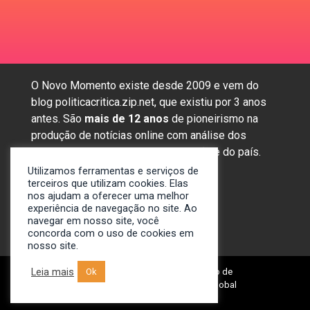
O Novo Momento existe desde 2009 e vem do
blog politicacritica.zip.net, que existiu por 3 anos
antes. São
mais de 12 anos
de pioneirismo na
produção de notícias online com análise dos
assuntos mais importantes da região e do país.
Utilizamos ferramentas e serviços de
terceiros que utilizam cookies. Elas
nos ajudam a oferecer uma melhor
Sobre nós
experiência de navegação no site. Ao
Anunciar
navegar em nosso site, você
concorda com o uso de cookies em
Contato
nosso site.
Leia mais
© 2009-2024. Portal Novo Momento de
Ok
Notícias. Desenvolvido por: Spivit Global
Technologies