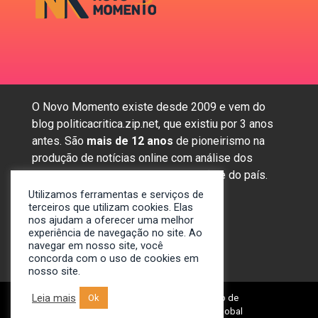
O Novo Momento existe desde 2009 e vem do
blog politicacritica.zip.net, que existiu por 3 anos
antes. São
mais de 12 anos
de pioneirismo na
produção de notícias online com análise dos
assuntos mais importantes da região e do país.
Utilizamos ferramentas e serviços de
terceiros que utilizam cookies. Elas
nos ajudam a oferecer uma melhor
Sobre nós
experiência de navegação no site. Ao
Anunciar
navegar em nosso site, você
Contato
concorda com o uso de cookies em
nosso site.
Leia mais
© 2009-2024. Portal Novo Momento de
Ok
Notícias. Desenvolvido por: Spivit Global