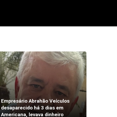
Empresário Abrahão Veículos
desaparecido há 3 dias em
Pix amp
Americana, levava dinheiro
vendas 