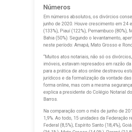
Números
Em números absolutos, os divórcios cons
junho de 2020. Houve crescimento em 24 
(133%), Piauí (122%), Pernambuco (80%), M
Bahia (50%). Segundo o levantamento, apen
neste período: Amapá, Mato Grosso e Rond
“Muitos atos notariais, não só os divórci
imóveis, estavam represados em razão da p
para a prática de atos online destravou es
jurídicos e da formalização da vontade das
forma online, mas com a mesma segurança q
explica a presidente do Colégio Notarial do
Barros.
Na comparação com o mês de junho de 2019
1,9%. Ao todo, 15 unidades da Federação r
Federal (8,5%), Espírito Santo (18,4%), Goi