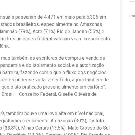
ensuais passaram de 4.471 em maio para 5.306 em
PU
estados brasileiros, especialmente no Amazonas
aranhão (79%), Acre (71%) Rio de Janeiro (55%) e
as três unidades federativas não viram crescimento
ônia.
os, mas também as escrituras de compra e venda de
andemia e do isolamento social, e a autorização
ta barreira, fazendo com o que o fluxo dos negócios
 partes pudesse voltar a ser feito, agora também de
ue o ato praticado presencialmente em cartório”,
 Brasil – Conselho Federal, Giselle Oliveira de
, também houve uma leve alta em nível nacional,
egistraram crescimento: Amazonas (30%), Distrito
ás (33,8%), Minas Gerais (13,5%), Mato Grosso do Sul