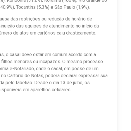
8%), Rondônia (31,2%), Roraima (100%), Rio Grande do
(40,9%), Tocantins (5,3%) e São Paulo (1,9%).
causa das restrições ou redução de horário de
minuição das equipes de atendimento no início da
úmero de atos em cartórios caiu drasticamente.
otas, o casal deve estar em comum acordo com a
om filhos menores ou incapazes. O mesmo processo
aforma e-Notariado, onde o casal, em posse de um
ta no Cartório de Notas, poderá declarar expressar sua
 pelo tabelião. Desde o dia 13 de julho, os
isponíveis em aparelhos celulares.