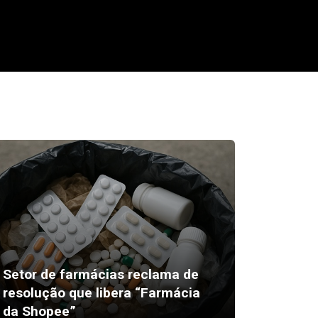
Setor de farmácias reclama de
resolução que libera “Farmácia
Pivô de
da Shopee”
metros