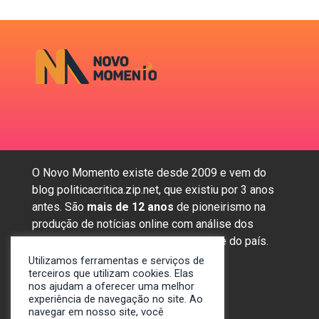
O Novo Momento existe desde 2009 e vem do
blog politicacritica.zip.net, que existiu por 3 anos
antes. São
mais de 12 anos
de pioneirismo na
produção de notícias online com análise dos
assuntos mais importantes da região e do país.
Utilizamos ferramentas e serviços de
terceiros que utilizam cookies. Elas
nos ajudam a oferecer uma melhor
Sobre nós
experiência de navegação no site. Ao
Anunciar
navegar em nosso site, você