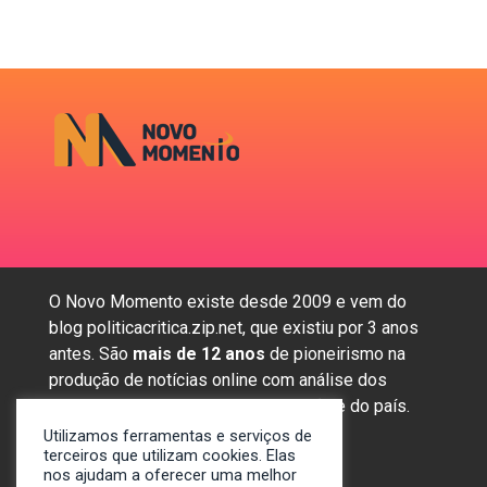
O Novo Momento existe desde 2009 e vem do
blog politicacritica.zip.net, que existiu por 3 anos
antes. São
mais de 12 anos
de pioneirismo na
produção de notícias online com análise dos
assuntos mais importantes da região e do país.
Utilizamos ferramentas e serviços de
terceiros que utilizam cookies. Elas
nos ajudam a oferecer uma melhor
Sobre nós