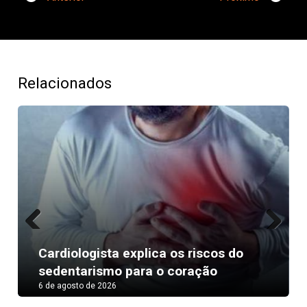
Relacionados
Previous
Next
a explica os riscos do
Como as famosa
o para o coração
volumoso o dia i
6
6 de agosto de 2026