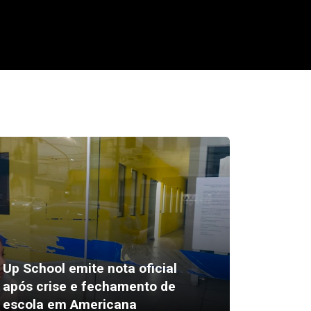
Up School emite nota oficial
Estudo
após crise e fechamento de
Neonata
escola em Americana
tratar 