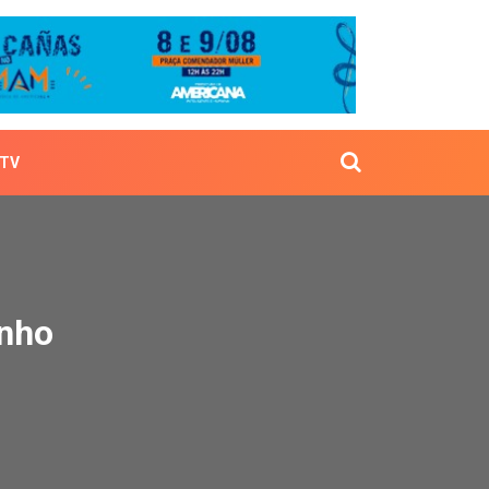
TV
té junho
unho