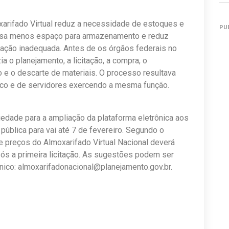
xarifado Virtual reduz a necessidade de estoques e
PU
 usa menos espaço para armazenamento e reduz
ação inadequada. Antes de os órgãos federais no
a o planejamento, a licitação, a compra, o
 e o descarte de materiais. O processo resultava
sico e de servidores exercendo a mesma função.
iedade para a ampliação da plataforma eletrônica aos
pública para vai até 7 de fevereiro. Segundo o
de preços do Almoxarifado Virtual Nacional deverá
pós a primeira licitação. As sugestões podem ser
nico:
almoxarifadonacional@planejamento.gov.br
.