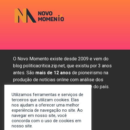
O Novo Momento existe desde 2009 e vem do
blog politicacritica.zip.net, que existiu por 3 anos
antes. São
mais de 12 anos
de pioneirismo na
produção de notícias online com análise dos
assuntos mais importantes da região e do país.
Utilizamos ferramentas e serviços de
terceiros que utilizam cookies. Elas
nos ajudam a oferecer uma melhor
Sobre nós
experiência de navegação no site. Ao
Anunciar
navegar em nosso site, você
concorda com o uso de cookies em
Contato
nosso site.