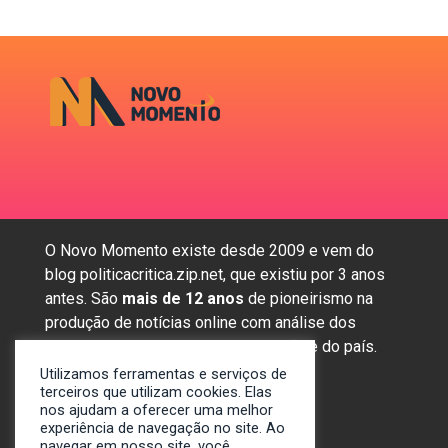
O Novo Momento existe desde 2009 e vem do
blog politicacritica.zip.net, que existiu por 3 anos
antes. São
mais de 12 anos
de pioneirismo na
produção de notícias online com análise dos
assuntos mais importantes da região e do país.
Utilizamos ferramentas e serviços de
terceiros que utilizam cookies. Elas
nos ajudam a oferecer uma melhor
Sobre nós
experiência de navegação no site. Ao
Anunciar
navegar em nosso site, você