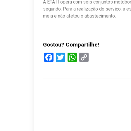
A ETA II opera com seis conjuntos motobom
segundo. Para a realização do serviço, a e
meia e não afetou o abastecimento.
Gostou? Compartilhe!
Facebook
Twitter
WhatsApp
Copy
Link