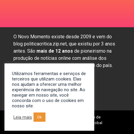
O Novo Momento existe desde 2009 e vem do
blog politicacritica.zip.net, que existiu por 3 anos
antes. São
mais de 12 anos
de pioneirismo na
produção de notícias online com análise dos
assuntos mais importantes da região e do país.
Utilizamos ferramentas e serviços de
terceiros que utilizam cookies. Elas
nos ajudam a oferecer uma melhor
Sobre nós
experiência de navegação no site. Ao
Anunciar
navegar em nosso site, você
Contato
concorda com o uso de cookies em
nosso site.
Leia mais
© 2009-2024. Portal Novo Momento de
Ok
Notícias. Desenvolvido por: Spivit Global
Technologies