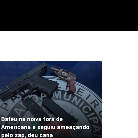
Bateu na noiva fora de
Av Band
Americana e seguiu ameaçando
eucalip
pelo zap, deu cana
trânsit