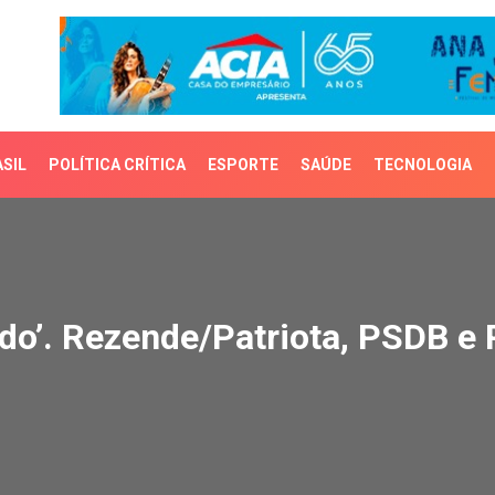
SIL
POLÍTICA CRÍTICA
ESPORTE
SAÚDE
TECNOLOGIA
do’. Rezende/Patriota, P
tudo’. Rezende/Patriota, PSDB e