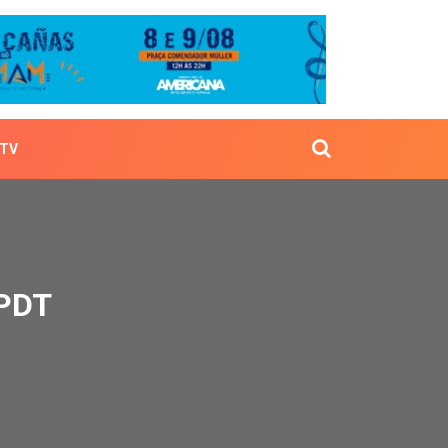
TV
SDB e PDT
 PDT