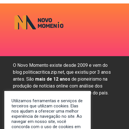
O Novo Momento existe desde 2009 e vem do
blog politicacritica.zip.net, que existiu por 3 anos
antes. São
mais de 12 anos
de pioneirismo na
produção de notícias online com análise dos
assuntos mais importantes da região e do país.
Utilizamos ferramentas e serviços de
terceiros que utilizam cookies. Elas
nos ajudam a oferecer uma melhor
Sobre nós
experiência de navegação no site. Ao
Anunciar
navegar em nosso site, você
concorda com o uso de cookies em
Contato