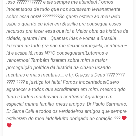
isso ???????????? e ele sempre me atendeu!
Fomos
inocentados de tudo que nos acusavam levianamente
sobre essa obra! ????????
Só quem esteve ao meu lado
sabe o quanto eu lutei em Brasília pra conseguir esses
recursos pra fazer essa que foi a Maior obra da história da
cidade, quanta luta… Quantas idas e voltas a Brasília….
Fizeram de tudo pra não me deixar começa-lá, continua –
lá e acaba-lá, mas N??O conseguiram!
Lutamos e
vencemos!
Também fizeram sobre mim a maior
perseguição política da história da cidade usando
mentiras e mais mentiras…. e hj, Graças a Deus ???? ????
???? ???? a justiça foi feita! Fomos inocentados!
Quero
agradecer a todos que acreditaram em mim, mesmo qdo
tudo e todos mostravam o contrário! Agradeço em
especial minha família, meus amigos, Dr Paulo Sarmento,
Dr Seme Calil e todos os verdadeiros amigos que sempre
estiveram do meu lado!
Muito obrigado de coração ???