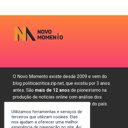
O Novo Momento existe desde 2009 e vem do
blog politicacritica.zip.net, que existiu por 3 anos
antes. São
mais de 12 anos
de pioneirismo na
produção de notícias online com análise dos
assuntos mais importantes da região e do país.
Utilizamos ferramentas e serviços de
terceiros que utilizam cookies. Elas
nos ajudam a oferecer uma melhor
Sobre nós
experiência de navegação no site. Ao