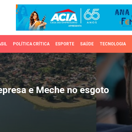
SIL
POLÍTICA CRÍTICA
ESPORTE
SAÚDE
TECNOLOGIA
presa e Meche no esgoto
represa e Meche no esgoto