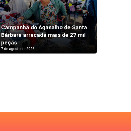
Campanha do Agasalho de Santa
Prefeit
Bárbara arrecada mais de 27 mil
agente 
peças
do carr
7 de agosto de 2026
6 de agosto