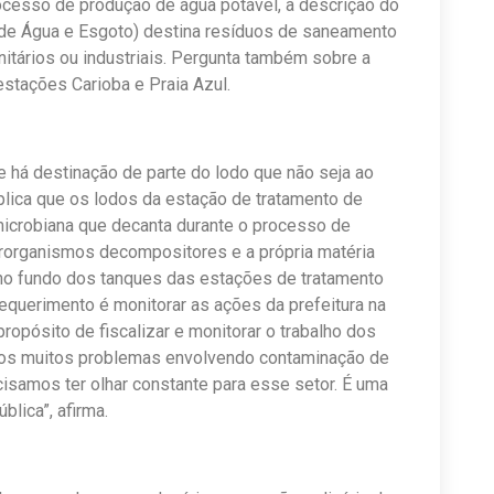
cesso de produção de água potável, a descrição do
de Água e Esgoto) destina resíduos de saneamento
itários ou industriais. Pergunta também sobre a
stações Carioba e Praia Azul.
 há destinação de parte do lodo que não seja ao
xplica que os lodos da estação de tratamento de
microbiana que decanta durante o processo de
crorganismos decompositores e a própria matéria
no fundo dos tanques das estações de tratamento
requerimento é monitorar as ações da prefeitura na
opósito de fiscalizar e monitorar o trabalho dos
mos muitos problemas envolvendo contaminação de
cisamos ter olhar constante para esse setor. É uma
lica”, afirma.