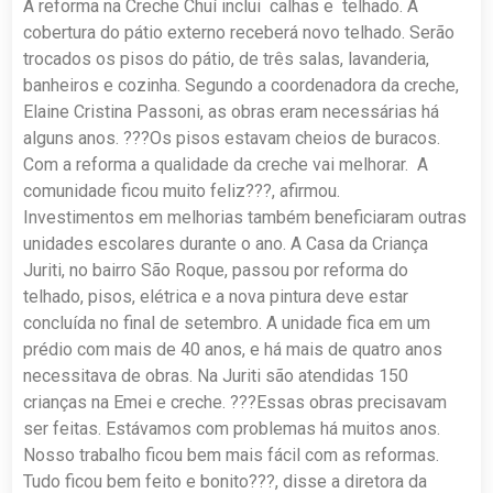
A reforma na Creche Chuí inclui calhas e telhado. A
cobertura do pátio externo receberá novo telhado. Serão
trocados os pisos do pátio, de três salas, lavanderia,
banheiros e cozinha. Segundo a coordenadora da creche,
Elaine Cristina Passoni, as obras eram necessárias há
alguns anos. ???Os pisos estavam cheios de buracos.
Com a reforma a qualidade da creche vai melhorar. A
comunidade ficou muito feliz???, afirmou.
Investimentos em melhorias também beneficiaram outras
unidades escolares durante o ano. A Casa da Criança
Juriti, no bairro São Roque, passou por reforma do
telhado, pisos, elétrica e a nova pintura deve estar
concluída no final de setembro. A unidade fica em um
prédio com mais de 40 anos, e há mais de quatro anos
necessitava de obras. Na Juriti são atendidas 150
crianças na Emei e creche. ???Essas obras precisavam
ser feitas. Estávamos com problemas há muitos anos.
Nosso trabalho ficou bem mais fácil com as reformas.
Tudo ficou bem feito e bonito???, disse a diretora da