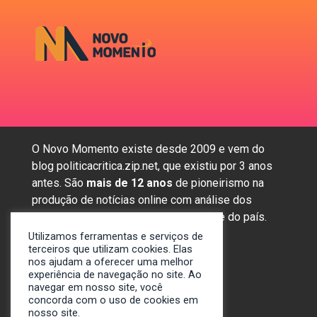
O Novo Momento existe desde 2009 e vem do
blog politicacritica.zip.net, que existiu por 3 anos
antes. São
mais de 12 anos
de pioneirismo na
produção de notícias online com análise dos
assuntos mais importantes da região e do país.
Utilizamos ferramentas e serviços de
terceiros que utilizam cookies. Elas
nos ajudam a oferecer uma melhor
Sobre nós
experiência de navegação no site. Ao
Anunciar
navegar em nosso site, você
concorda com o uso de cookies em
Contato
nosso site.