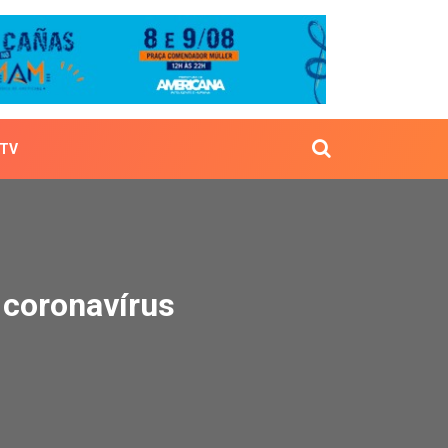
TV
s de coronavírus
 coronavírus