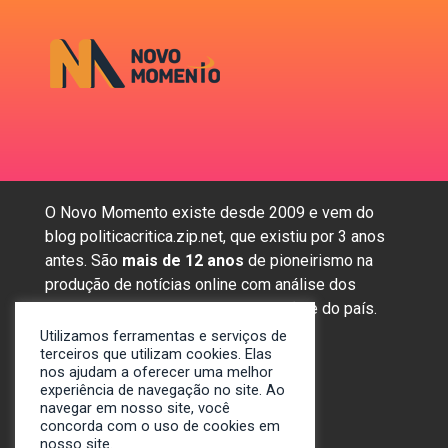
O Novo Momento existe desde 2009 e vem do
blog politicacritica.zip.net, que existiu por 3 anos
antes. São
mais de 12 anos
de pioneirismo na
produção de notícias online com análise dos
assuntos mais importantes da região e do país.
Utilizamos ferramentas e serviços de
terceiros que utilizam cookies. Elas
nos ajudam a oferecer uma melhor
Sobre nós
experiência de navegação no site. Ao
Anunciar
navegar em nosso site, você
concorda com o uso de cookies em
Contato
nosso site.