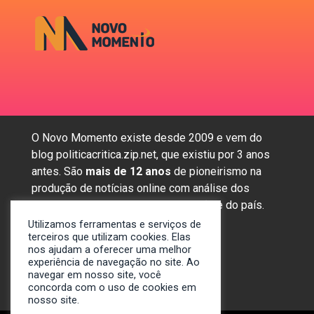
O Novo Momento existe desde 2009 e vem do
blog politicacritica.zip.net, que existiu por 3 anos
antes. São
mais de 12 anos
de pioneirismo na
produção de notícias online com análise dos
assuntos mais importantes da região e do país.
Utilizamos ferramentas e serviços de
terceiros que utilizam cookies. Elas
nos ajudam a oferecer uma melhor
Sobre nós
experiência de navegação no site. Ao
Anunciar
navegar em nosso site, você
concorda com o uso de cookies em
Contato
nosso site.