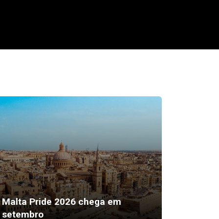
“Sexto 
Malta Pride 2026 chega em
ser a 
setembro
mais ef