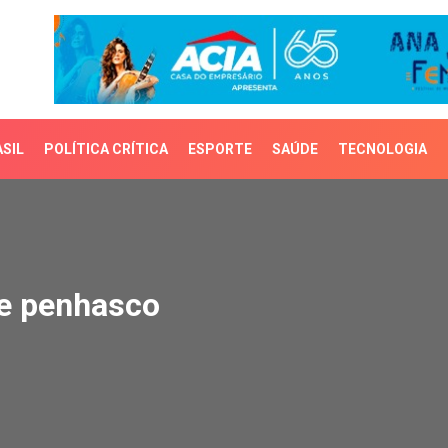
SIL
POLÍTICA CRÍTICA
ESPORTE
SAÚDE
TECNOLOGIA
penhasco
de penhasco