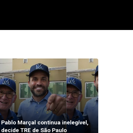
Up Scho
Pablo Marçal continua inelegível,
após c
decide TRE de São Paulo
escola