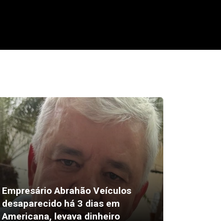
Empresário Abrahão Veículos
desaparecido há 3 dias em
Pix amp
Americana, levava dinheiro
vendas 