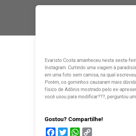
Evaristo Costa amanheceu nesta sexta-feir
Instagram. Curtindo uma viagem à paradisía
em uma foto sem camisa, na qual escreveu:
Porém, os gominhos causaram mais dúvida
físico de Adônis mostrado pelo ex-apresent
você usou para modificar???, perguntou um
Gostou? Compartilhe!
Facebook
Twitter
WhatsApp
Copy