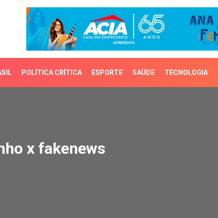
SIL
POLÍTICA CRÍTICA
ESPORTE
SAÚDE
TECNOLOGIA
ho x fakenews
inho x fakenews