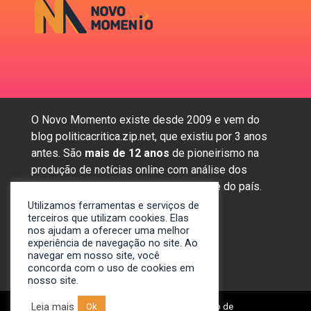
O Novo Momento existe desde 2009 e vem do
blog politicacritica.zip.net, que existiu por 3 anos
antes. São
mais de 12 anos
de pioneirismo na
produção de notícias online com análise dos
assuntos mais importantes da região e do país.
Utilizamos ferramentas e serviços de
terceiros que utilizam cookies. Elas
nos ajudam a oferecer uma melhor
Sobre nós
experiência de navegação no site. Ao
Anunciar
navegar em nosso site, você
Contato
concorda com o uso de cookies em
nosso site.
Leia mais
© 2009-2024. Portal Novo Momento de
Ok