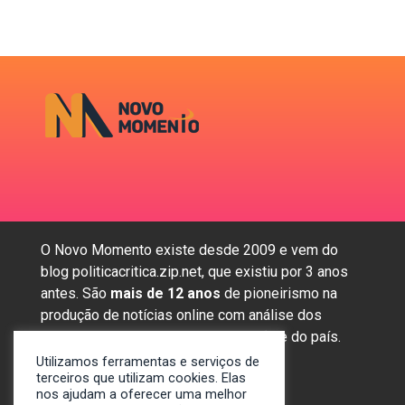
O Novo Momento existe desde 2009 e vem do
blog politicacritica.zip.net, que existiu por 3 anos
antes. São
mais de 12 anos
de pioneirismo na
produção de notícias online com análise dos
assuntos mais importantes da região e do país.
Utilizamos ferramentas e serviços de
terceiros que utilizam cookies. Elas
nos ajudam a oferecer uma melhor
Sobre nós