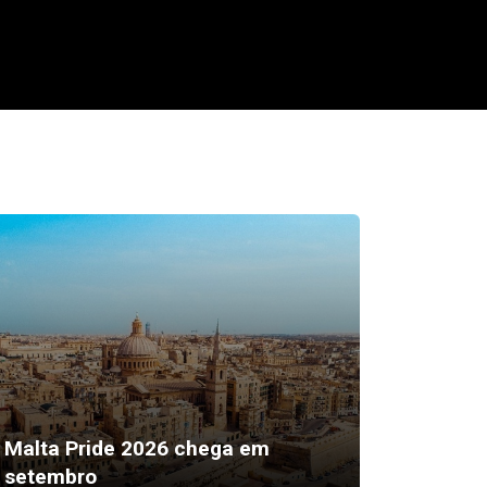
“Sexto 
Malta Pride 2026 chega em
ser a 
setembro
mais ef