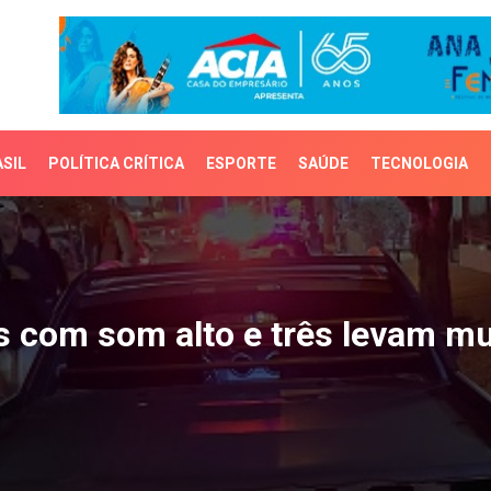
SIL
POLÍTICA CRÍTICA
ESPORTE
SAÚDE
TECNOLOGIA
om som alto e três leva
 com som alto e três levam mu