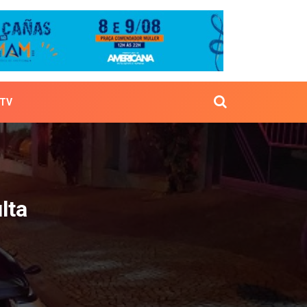
TV
m multa
lta