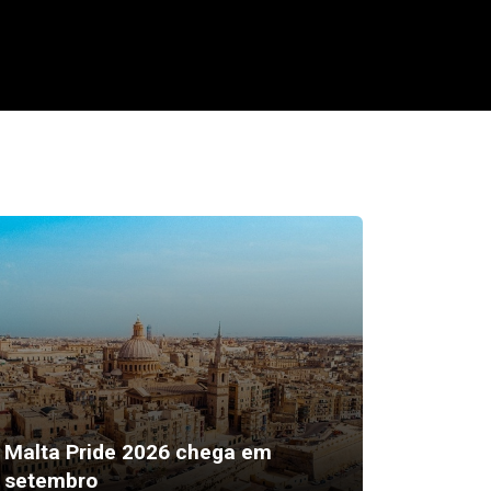
“Sexto 
Malta Pride 2026 chega em
ser a 
setembro
mais ef