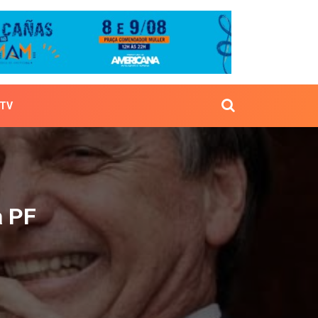
TV
 pela PF
a PF