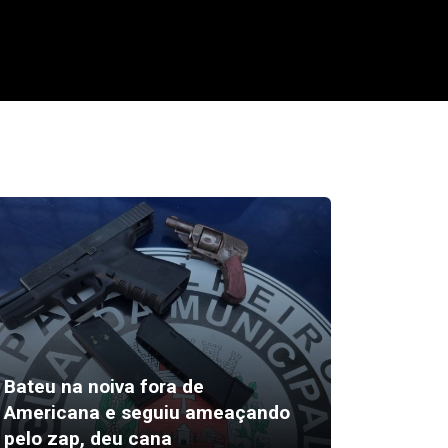
Bateu na noiva fora de
Av Band
Americana e seguiu ameaçando
eucalip
pelo zap, deu cana
trânsit