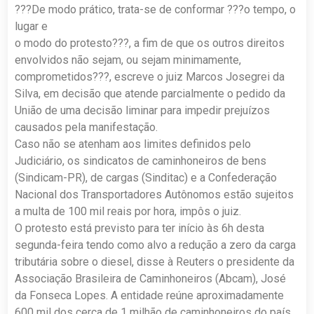
???De modo prático, trata-se de conformar ???o tempo, o
lugar e
o modo do protesto???, a fim de que os outros direitos
envolvidos não sejam, ou sejam minimamente,
comprometidos???, escreve o juiz Marcos Josegrei da
Silva, em decisão que atende parcialmente o pedido da
União de uma decisão liminar para impedir prejuízos
causados pela manifestação.
Caso não se atenham aos limites definidos pelo
Judiciário, os sindicatos de caminhoneiros de bens
(Sindicam-PR), de cargas (Sinditac) e a Confederação
Nacional dos Transportadores Autônomos estão sujeitos
a multa de 100 mil reais por hora, impôs o juiz.
O protesto está previsto para ter início às 6h desta
segunda-feira tendo como alvo a redução a zero da carga
tributária sobre o diesel, disse à Reuters o presidente da
Associação Brasileira de Caminhoneiros (Abcam), José
da Fonseca Lopes. A entidade reúne aproximadamente
600 mil dos cerca de 1 milhão de caminhoneiros do país.