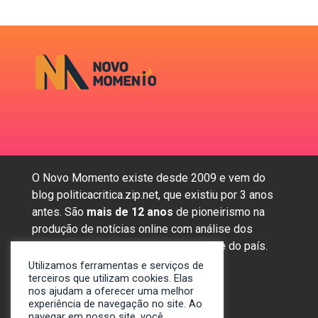
O Novo Momento existe desde 2009 e vem do
blog politicacritica.zip.net, que existiu por 3 anos
antes. São
mais de 12 anos
de pioneirismo na
produção de notícias online com análise dos
assuntos mais importantes da região e do país.
Utilizamos ferramentas e serviços de
terceiros que utilizam cookies. Elas
nos ajudam a oferecer uma melhor
Sobre nós
experiência de navegação no site. Ao
Anunciar
navegar em nosso site, você