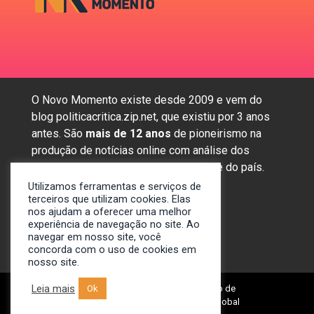
O Novo Momento existe desde 2009 e vem do
blog politicacritica.zip.net, que existiu por 3 anos
antes. São
mais de 12 anos
de pioneirismo na
produção de notícias online com análise dos
assuntos mais importantes da região e do país.
Utilizamos ferramentas e serviços de
terceiros que utilizam cookies. Elas
nos ajudam a oferecer uma melhor
Sobre nós
experiência de navegação no site. Ao
Anunciar
navegar em nosso site, você
concorda com o uso de cookies em
Contato
nosso site.
Leia mais
Ok
© 2009-2024. Portal Novo Momento de
Notícias. Desenvolvido por: Spivit Global