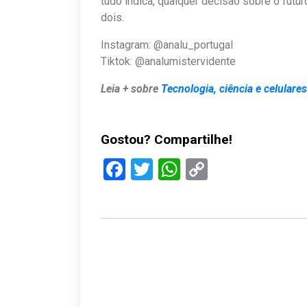
tudo indica, qualquer decisão sobre o futu
dois.
Instagram: @analu_portugal
Tiktok: @analumistervidente
Leia + sobre
Tecnologia, ciência e celulares
Gostou? Compartilhe!
Facebook
Twitter
WhatsApp
Copy
Link