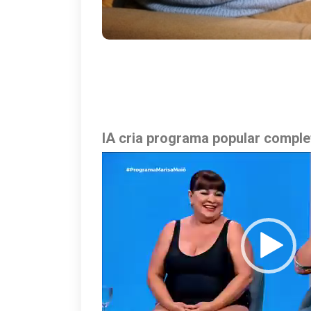
IA cria programa popular comple
Tocador
de
vídeo