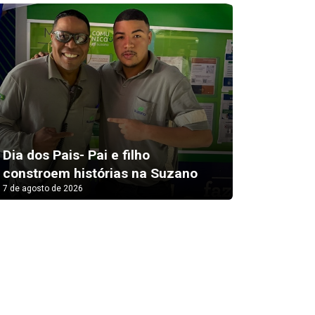
Dia dos Pais- Pai e filho
Lula li
constroem histórias na Suzano
Santas
7 de agosto de 2026
7 de agosto