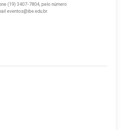
one (19) 3407-7804, pelo número
mail
eventos@ibe.edu.br
.