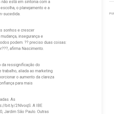
 não está em sintonia com a
 escolha, o planejamento e a
em-sucedida.
PU
us sonhos e crescer
mudança, insegurança e
todos podem. ?? preciso duas coisas:
r???, afirma Nascimento.
 da ressignificação do
 trabalho, aliada ao marketing
porcionar o aumento da clareza
onfiança para mais
tadas. As
s://bit.ly/2NlvoqS. A IBE
0, Jardim São Paulo. Outras