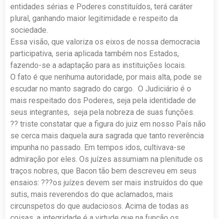
entidades sérias e Poderes constituídos, terá caráter
plural, ganhando maior legitimidade e respeito da
sociedade.
Essa visão, que valoriza os eixos de nossa democracia
participativa, seria aplicada também nos Estados,
fazendo-se a adaptação para as instituições locais.
O fato é que nenhuma autoridade, por mais alta, pode se
escudar no manto sagrado do cargo. O Judiciário é o
mais respeitado dos Poderes, seja pela identidade de
seus integrantes, seja pela nobreza de suas funções.
?? triste constatar que a figura do juiz em nosso País não
se cerca mais daquela aura sagrada que tanto reverência
impunha no passado. Em tempos idos, cultivava-se
admiração por eles. Os juízes assumiam na plenitude os
traços nobres, que Bacon tão bem descreveu em seus
ensaios: ???os juízes devem ser mais instruídos do que
sutis, mais reverendos do que aclamados, mais
circunspetos do que audaciosos. Acima de todas as
coisas, a integridade é a virtude que na função os