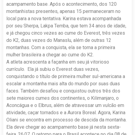
acampamento base. Após o acontecimento, dos 120
montanhistas presentes, apenas 15 permaneceram no
local para a nova tentativa. Karina estava acompanhada
por seu Sherpa, Lakpa Temba, que tem 34 anos de idade,
e já chegou cinco vezes ao cume do Everest, três vezes
do K2, duas vezes do Manaslu, além de outras 12
montanhas. Com a conquista, ela se torna a primeira
mulher brasileira a chegar ao cume do K2.
A atleta acrescenta a façanha em seu já vitorioso
currículo. Ela já subiu o Everest duas vezes,
conquistando o título de primeira mulher sul-americana a
escalar a montanha mais alta do mundo por suas duas
faces. Também desafiou e conquistou outros três dos
sete maiores cumes dos continentes, o Kilimanjaro, o
Aconcágua e o Elbrus, além de atravessar um vulcão em
atividade, caçar tornados e a Aurora Boreal. Agora, Karina
Oliani se encontra em processo de descida da montanha.
Ela deve chegar ao acampamento base já nesta sexta-
feira, 26.07. O retorno para o Brasil acontece no dia 08 de