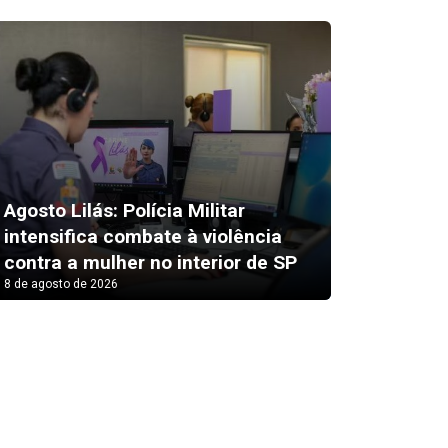
Agosto Lilás: Polícia Militar
intensifica combate à violência
Alex Es
contra a mulher no interior de SP
susto 
8 de agosto de 2026
8 de agosto