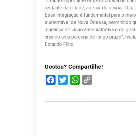
“É muito importante essa retomada do conta
restante da cidade, apesar de ocupar 10% d
Essa integração é fundamental para o mei
sustentável de Nova Odessa, permitindo qu
mudança de visão administrativa e de gest
criando uma parceria de longo prazo”, fina
Bonaldo Filho.
Gostou? Compartilhe!
Facebook
Twitter
WhatsApp
Copy
Link