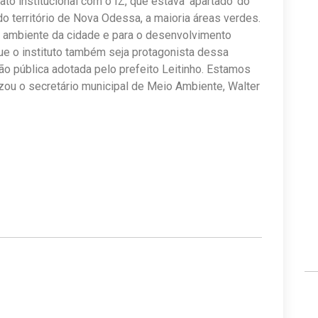
to institucional com o IZ, que estava ‘apartado’ do
o território de Nova Odessa, a maioria áreas verdes.
o ambiente da cidade e para o desenvolvimento
e o instituto também seja protagonista dessa
ão pública adotada pelo prefeito Leitinho. Estamos
lizou o secretário municipal de Meio Ambiente, Walter