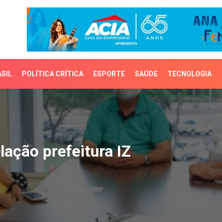
SIL
POLÍTICA CRÍTICA
ESPORTE
SAÚDE
TECNOLOGIA
ção prefeitura IZ
elação prefeitura IZ