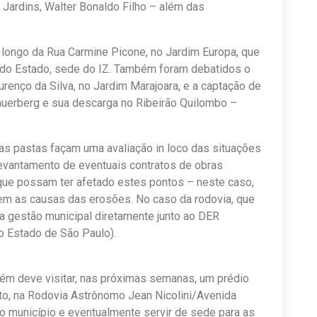
 Jardins, Walter Bonaldo Filho – além das
longo da Rua Carmine Picone, no Jardim Europa, que
a do Estado, sede do IZ. Também foram debatidos o
enço da Silva, no Jardim Marajoara, e a captação de
auerberg e sua descarga no Ribeirão Quilombo –
as pastas façam uma avaliação in loco das situações
 levantamento de eventuais contratos de obras
, que possam ter afetado estes pontos – neste caso,
rem as causas das erosões. No caso da rodovia, que
va gestão municipal diretamente junto ao DER
 Estado de São Paulo).
bém deve visitar, nas próximas semanas, um prédio
uto, na Rodovia Astrônomo Jean Nicolini/Avenida
ao município e eventualmente servir de sede para as